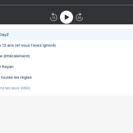
 DayZ
 a 13 ans (et vous l'avez ignoré)
e (littéralement)
im Rayan
 toutes les règles
s les jeux vidéo
us choquant de Rockstar ? - Le scandale BULLY
e plus moche de Steam
du RÊVE tourne au CAUCHEMAR
pendant 8 heures