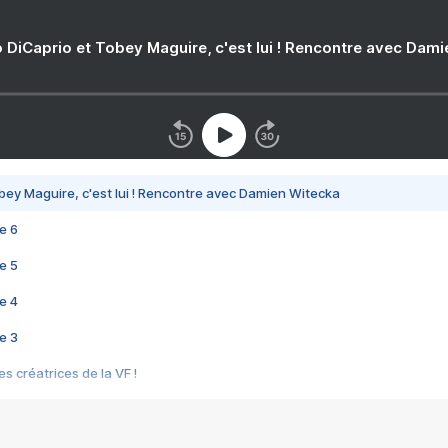
 DiCaprio et Tobey Maguire, c'est lui ! Rencontre avec Dam
bey Maguire, c'est lui ! Rencontre avec Damien Witecka
e 6
e 5
e 4
e 3
s créatrices de la VF !
e 2
e 1