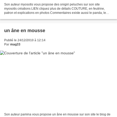
Son auteur myosotis vous propose des onigiri peluches sur son site
myosotis créations LIEN cliquez plus de détails COUTURE, en feutrine,
patron et explications en photos Commentaires existe aussi le panda, le
lapin, le cochon, le lion, la chouette, la...
un âne en mousse
Publié le 24/12/2010 à 12:14
Par
mag33
Son auteur pamina vous propose un âne en mousse sur son site le blog de