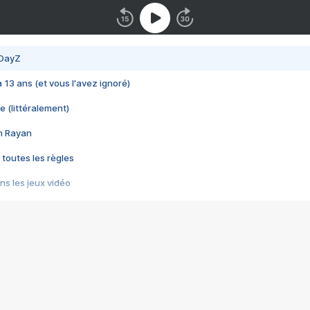
 DayZ
 a 13 ans (et vous l'avez ignoré)
e (littéralement)
im Rayan
 toutes les règles
s les jeux vidéo
us choquant de Rockstar ? - Le scandale BULLY
e plus moche de Steam
du RÊVE tourne au CAUCHEMAR
pendant 8 heures
it… à tort