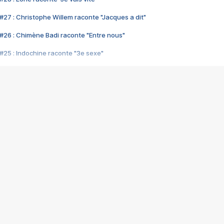
#27 : Christophe Willem raconte "Jacques a dit"
#26 : Chimène Badi raconte "Entre nous"
#25 : Indochine raconte "3e sexe"
#24 : Zaho raconte "C'est chelou"
#23 : Patrick Bruel raconte "Au café des délices"
#22 : Kyo raconte "Le chemin"
#21 : Nolwenn Leroy raconte "Cassé"
#20 : Patrick Hernandez raconte "Born to be alive"
#19 : Lorie raconte "Près de moi"
#18 : Michael Jones raconte "A nos actes manqués" (avec Jean-Jacque
#17 : Khaled raconte "Aïcha"
#16 : Corneille raconte "Parce qu'on vient de loin"