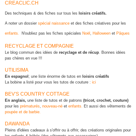
CREACLIC.CH
Des techniques & des fiches sur tous les
loisirs créatifs.
A noter un dossier
spécial naissance
et des fiches créatives pour les
enfants.
N'oubliez pas les fiches spéciales
Noël
,
Halloween
et
Pâques
RECYCLAGE ET COMPAGNIE
Le blog commun des idées de
recyclage et de récup
. Bonnes idées
pas chères en vue !!!
UTILISIMA
En espagnol
; une liste énorme de tutos en
loisirs créatifs
La bobine a listé pour vous les tutos de couture :
ici
BEV'S COUNTRY COTTAGE
En anglais,
une liste de tutos et de patrons
(tricot, crochet, couture)
pour les
prématurés
,
nouveau-né
et
enfants.
Et aussi des vêtements de
poupée et de barbie.
DAWANDA
Pleins d'idées cadeaux à s'offrir ou à offrir, des créations originales pour
les enfants & bébés (des vêtemnts aux accessoires).