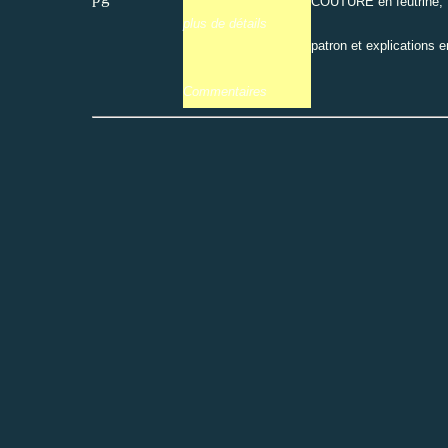
COUTURE en feutrine,
plus de détails
patron et explications 
Commentaires