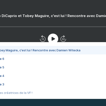
 DiCaprio et Tobey Maguire, c'est lui ! Rencontre avec Dam
bey Maguire, c'est lui ! Rencontre avec Damien Witecka
e 6
e 5
e 4
e 3
s créatrices de la VF !
e 2