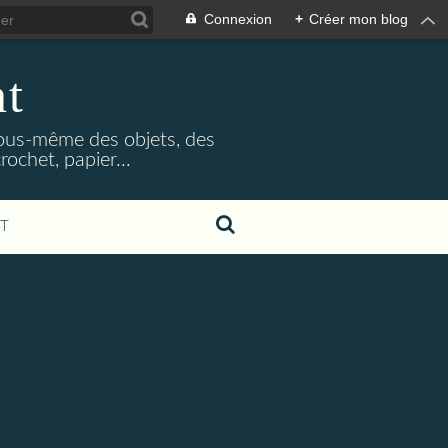
Connexion
+
Créer mon blog
nt
 vous-même des objets, des
rochet, papier...
T