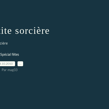
ite sorcière
cière
Spécial fêtes
8.10.2010
…
Par mag33