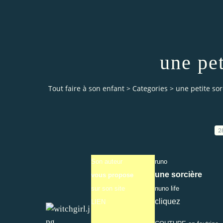
une pet
Tout faire à son enfant
>
Categories
>
une petite sor
2
Son auteur
runo
une sorcière
vous propose
sur son site
nuno life
cliquez
LIEN