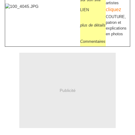
artistes
cliquez
LIEN
COUTURE,
patron et
plus de détails
explications
en photos
Commentaires
Publicité