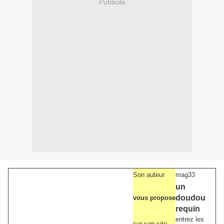
Publicité
Son auteur
mag33
un
doudou
vous propose
requin
entrez les
sur son site