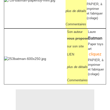
PAPIER, à
imprimer
plus de détails
et fabriquer
(colage)
Commentaires
Son auteur
Laure
Batman
vous propose
Paper toys
sur son site
art
cliquez
LIEN
PAPIER, à
imprimer
plus de détails
et fabriquer
(colage)
Commentaires