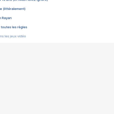
e (littéralement)
im Rayan
 toutes les règles
s les jeux vidéo
us choquant de Rockstar ? - Le scandale BULLY
e plus moche de Steam
du RÊVE tourne au CAUCHEMAR
pendant 8 heures
it… à tort
umiliés par un jeu vidéo
ire - Final Fantasy 8
ti un empire - Age of Empires