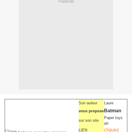
Publicité
Son auteur
Laure
Batman
vous propose
Paper toys
sur son site
art
cliquez
LIEN