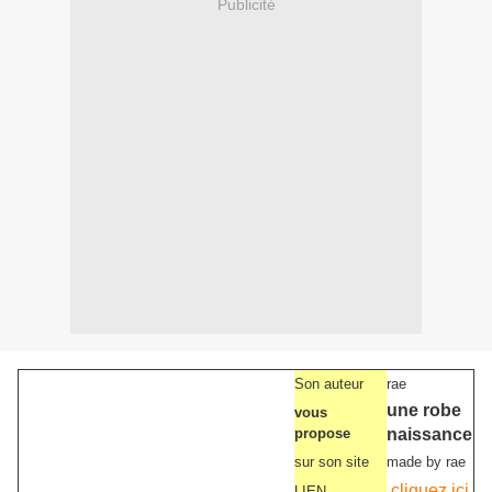
Publicité
Son auteur
rae
une robe
vous
propose
naissance
sur son site
made by rae
cliquez ici
LIEN