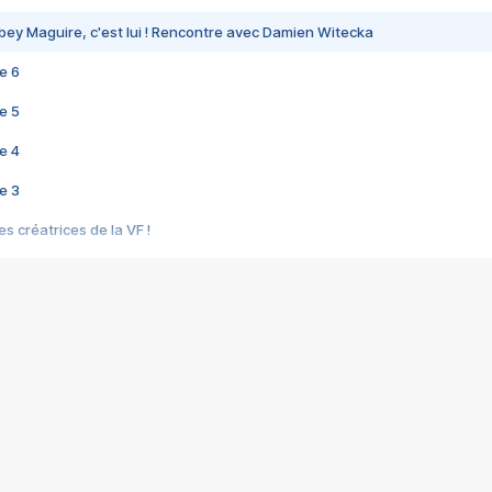
bey Maguire, c'est lui ! Rencontre avec Damien Witecka
e 6
e 5
e 4
e 3
s créatrices de la VF !
e 2
e 1
e Mektoub My Love arrive enfin ! Rencontre avec Shaïn Boumedine et Sal
i : après Toni en famille
elle réalise le bouleversant Dites lui que je l'aime
ais ! Rencontre autour de Vie privée de Rebecca Zlotowski