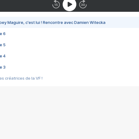
bey Maguire, c'est lui ! Rencontre avec Damien Witecka
e 6
e 5
e 4
e 3
s créatrices de la VF !
e 2
e 1
e Mektoub My Love arrive enfin ! Rencontre avec Shaïn Boumedine et Sal
i : après Toni en famille
elle réalise le bouleversant Dites lui que je l'aime