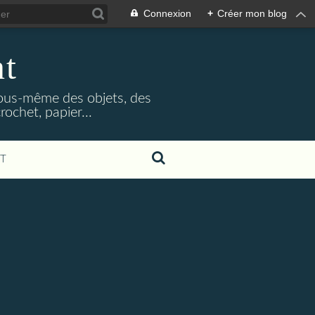
Connexion
+
Créer mon blog
nt
 vous-même des objets, des
rochet, papier...
T