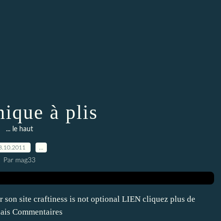
nique à plis
... le haut
8.10.2011
…
Par mag33
 son site craftiness is not optional LIEN cliquez plus de
lais Commentaires