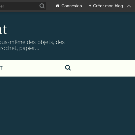
Connexion
+
Créer mon blog
nt
 vous-même des objets, des
rochet, papier...
T