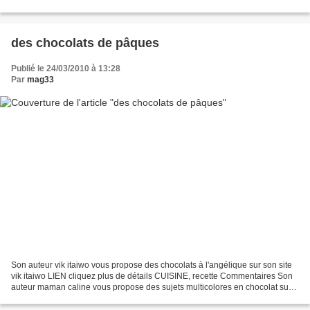
jupe culotte sur son site entrez...
des chocolats de pâques
Publié le 24/03/2010 à 13:28
Par
mag33
Son auteur vik itaiwo vous propose des chocolats à l'angélique sur son site
vik itaiwo LIEN cliquez plus de détails CUISINE, recette Commentaires Son
auteur maman caline vous propose des sujets multicolores en chocolat sur
son site c'est maman qui l'a...