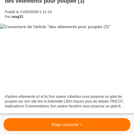
des vêtements pour poupée (3)
Publié le 21/09/2009 à 11:19
Par
mag33
d'autres vêtements ici et là Son auteur rubelisix vous propose un gilet de
poupée sur son site tire la bobinette LIEN cliquez plus de détails TRICOT,
explications Commentaires Son auteur faustine vous propose un gilet &
chaussons sur son site 22 rue bis...
Page suivante >