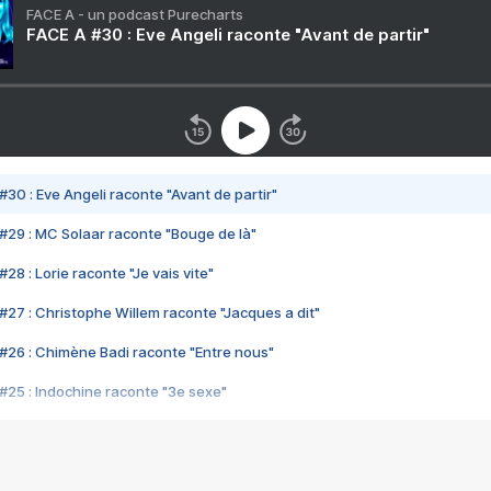
FACE A - un podcast Purecharts
FACE A #30 : Eve Angeli raconte "Avant de partir"
#30 : Eve Angeli raconte "Avant de partir"
#29 : MC Solaar raconte "Bouge de là"
28 : Lorie raconte "Je vais vite"
#27 : Christophe Willem raconte "Jacques a dit"
#26 : Chimène Badi raconte "Entre nous"
#25 : Indochine raconte "3e sexe"
#24 : Zaho raconte "C'est chelou"
#23 : Patrick Bruel raconte "Au café des délices"