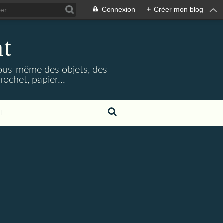
Connexion
+
Créer mon blog
nt
 vous-même des objets, des
rochet, papier...
T