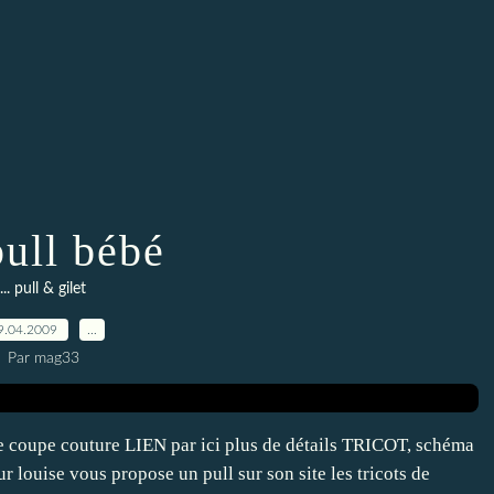
pull bébé
... pull & gilet
9.04.2009
…
Par mag33
te coupe couture LIEN par ici plus de détails TRICOT, schéma
r louise vous propose un pull sur son site les tricots de